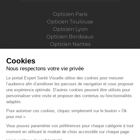
Opticien Paris
Opticien Toulouse
Opticien Lyon
Opticien Bordeaux
Opticien Nantes
Opticien Strasbourg
Opticien Lille
Cookies
Opticien Montpellier
Nous respectons votre vie privée
Opticien Rennes
Le portail Expert Santé Visuelle utilise des cookies pour mesurer
Opticien Grenoble
l’audience afin d’améliorer les parcours de navigation et vous proposer
Opticien Marseille
une expérience optimale. D’autres cookies peuvent être utilisés pour
personnaliser votre visite et proposer des contenus ou fonctionnalités
Opticien Aix-en-Provence
adaptés.
Opticien Reims
Pour autoriser ces cookies, cliquez simplement sur le bouton « Ok
Opticien Angers
pour moi ».
Opticien Nancy
Vous pouvez paramétrer vos préférences pour chaque catégorie à tout
moment en utilisant le module de choix accessible sur chaque page.