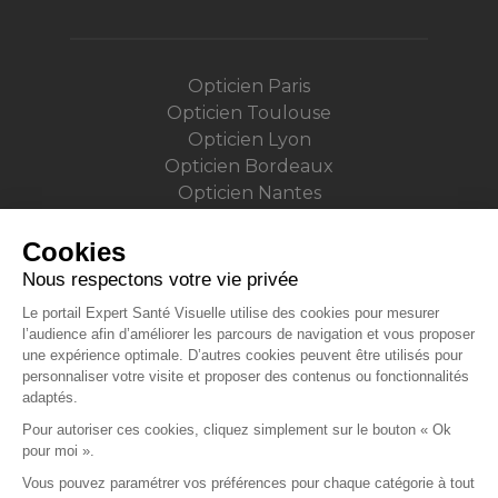
Opticien Paris
Opticien Toulouse
Opticien Lyon
Opticien Bordeaux
Opticien Nantes
Opticien Strasbourg
Opticien Lille
Cookies
Opticien Montpellier
Nous respectons votre vie privée
Opticien Rennes
Le portail Expert Santé Visuelle utilise des cookies pour mesurer
Opticien Grenoble
l’audience afin d’améliorer les parcours de navigation et vous proposer
Opticien Marseille
une expérience optimale. D’autres cookies peuvent être utilisés pour
personnaliser votre visite et proposer des contenus ou fonctionnalités
Opticien Aix-en-Provence
adaptés.
Opticien Reims
Pour autoriser ces cookies, cliquez simplement sur le bouton « Ok
Opticien Angers
pour moi ».
Opticien Nancy
Vous pouvez paramétrer vos préférences pour chaque catégorie à tout